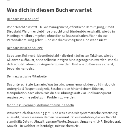
---
Was dich in diesem Buch erwartet
Der narzisstische Chef
Wie er Macht einsetzt – Mikromanagement, öffentliche Demütigung, Credit-
Diebstahl. Warum er Lieblinge braucht und Sündenböcke schafft. Wie du in
Meetings mit ihm umgehst, ohne dich selbst zu schaden. Wann du zur
Personalabteilung gehst – und wie du es richtig tust. Und wann nicht.
Der narzisstische Kollege
Sabotage, Rufmord, Ideendiebstahl – die drei häufigsten Taktiken. Wie du
Allianzen aufbaust, ohne selbst in Intrigen hineingezogen zu werden. Wie du
dich schützt, ohne zum Angreifer zu werden. Und wie du Beweise sicherst,
bevor du handelst.
Der narzisstische Mitarbeiter
Das unterschätzte Szenario: Was tust du, wenn jemand, den du führst, dich
untergräbt? Respektlosigkeit, Beschwerden hinter deinem Rücken,
Manipulation nach oben. Wie du als Führungskraft klar und konsequent
reagierst – ohne selbst zum Problem zu werden.
Mobbing: Erkennen, dokumentieren, handeln
Was rechtlich als Mobbing gilt – und was nicht. Wie systematische Zersetzung
aussieht, bevor sie einen Namen bekommt. Dokumentation, die vor Gericht
standhält: Datum, Uhrzeit, genaue Worte, Zeugen. Umgang mit HR, Betriebsrat,
Anwalt – in welcher Reihenfolge, mit welchem Ziel.