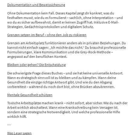
Dokumentation und Beweissicherung
Ohne Dokumentation kein Fall. Dieses Kapitel zeigt dir konkret, was du
festhalten musst, wie du es formulierst – sachlich, ohne Interpretation – und
wo du es sicher aufbewahrst, damit er keinen Zugriff hat. Inklusive E-Mail-
Strategien, Gedächtnisprotokollen und digitalem Schutz.
Grenzen setzen im Beruf – ohne den Job zu riskieren
Grenzen am Arbeitsplatz funktionieren anders als in privaten Beziehungen. Du
kannst nicht einfach sagen: „Ich möchte das nicht.“ Du brauchst professionelle
Formulierungen, klare Kommunikation und die Grey-Rock-Methode –
angepasst auf den beruflichen Kontext.
Bleiben oder gehen? Die Entscheidung
Die schwierigste Frage dieses Buches – und sie hat keine universelle Antwort.
Wann es strategisch sinnvoll ist zu bleiben und zu kämpfen. Wann deine
Gesundheit die einzige richtige Antwort gibt. Und wie du den Abgang
vorbereitest – während du noch dort bist, ohne Brücken abzubrennen.
Mentale Gesundheit schützen
Toxische Arbeitsplätze machen krank – nicht sofort, aber sicher. Wie du nach der
Arbeit wirklich abschaltest. Wann eine Krankschreibung kein Versagen ist,
sondern eine strategische Notwendigkeit. Und welche professionelle Hilfe
wirklich hilft.
---
Was Leser sagen