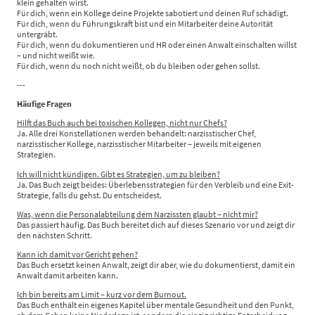
klein gehalten wirst.
Für dich, wenn ein Kollege deine Projekte sabotiert und deinen Ruf schädigt.
Für dich, wenn du Führungskraft bist und ein Mitarbeiter deine Autorität
untergräbt.
Für dich, wenn du dokumentieren und HR oder einen Anwalt einschalten willst
– und nicht weißt wie.
Für dich, wenn du noch nicht weißt, ob du bleiben oder gehen sollst.
---
Häufige Fragen
Hilft das Buch auch bei toxischen Kollegen, nicht nur Chefs?
Ja. Alle drei Konstellationen werden behandelt: narzisstischer Chef,
narzisstischer Kollege, narzisstischer Mitarbeiter – jeweils mit eigenen
Strategien.
Ich will nicht kündigen. Gibt es Strategien, um zu bleiben?
Ja. Das Buch zeigt beides: Überlebensstrategien für den Verbleib und eine Exit-
Strategie, falls du gehst. Du entscheidest.
Was, wenn die Personalabteilung dem Narzissten glaubt – nicht mir?
Das passiert häufig. Das Buch bereitet dich auf dieses Szenario vor und zeigt dir
den nächsten Schritt.
Kann ich damit vor Gericht gehen?
Das Buch ersetzt keinen Anwalt, zeigt dir aber, wie du dokumentierst, damit ein
Anwalt damit arbeiten kann.
Ich bin bereits am Limit – kurz vor dem Burnout.
Das Buch enthält ein eigenes Kapitel über mentale Gesundheit und den Punkt,