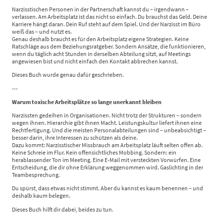
Narzisstischen Personen in der Partnerschaft kannst du – irgendwann –
verlassen. Am Arbeitsplatz ist das nicht so einfach. Du brauchst das Geld. Deine
Karriere hängt daran. Dein Ruf steht auf dem Spiel. Und der Narzisst im Büro
weiß das – und nutzt es.
Genau deshalb braucht es für den Arbeitsplatz eigene Strategien. Keine
Ratschläge aus dem Beziehungsratgeber. Sondern Ansätze, die funktionieren,
wenn du täglich acht Stunden in derselben Abteilung sitzt, auf Meetings
angewiesen bist und nicht einfach den Kontakt abbrechen kannst.
Dieses Buch wurde genau dafür geschrieben.
---
Warum toxische Arbeitsplätze so lange unerkannt bleiben
Narzissten gedeihen in Organisationen. Nicht trotz der Strukturen – sondern
wegen ihnen. Hierarchie gibt ihnen Macht. Leistungskultur liefert ihnen eine
Rechtfertigung. Und die meisten Personalabteilungen sind – unbeabsichtigt –
besser darin, ihre Interessen zu schützen als deine.
Dazu kommt: Narzisstischer Missbrauch am Arbeitsplatz läuft selten offen ab.
Keine Schreie im Flur. Kein offensichtliches Mobbing. Sondern: ein
herablassender Ton im Meeting. Eine E-Mail mit versteckten Vorwürfen. Eine
Entscheidung, die dir ohne Erklärung weggenommen wird. Gaslichting in der
Teambesprechung.
Du spürst, dass etwas nicht stimmt. Aber du kannst es kaum benennen – und
deshalb kaum belegen.
Dieses Buch hilft dir dabei, beides zu tun.