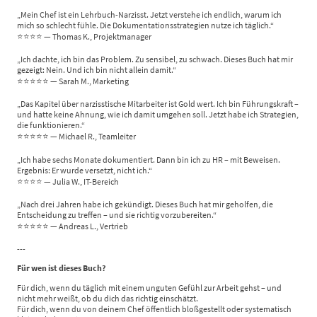
„Mein Chef ist ein Lehrbuch-Narzisst. Jetzt verstehe ich endlich, warum ich
mich so schlecht fühle. Die Dokumentationsstrategien nutze ich täglich.“
⭐⭐⭐⭐ — Thomas K., Projektmanager
„Ich dachte, ich bin das Problem. Zu sensibel, zu schwach. Dieses Buch hat mir
gezeigt: Nein. Und ich bin nicht allein damit.“
⭐⭐⭐⭐⭐ — Sarah M., Marketing
„Das Kapitel über narzisstische Mitarbeiter ist Gold wert. Ich bin Führungskraft –
und hatte keine Ahnung, wie ich damit umgehen soll. Jetzt habe ich Strategien,
die funktionieren.“
⭐⭐⭐⭐⭐ — Michael R., Teamleiter
„Ich habe sechs Monate dokumentiert. Dann bin ich zu HR – mit Beweisen.
Ergebnis: Er wurde versetzt, nicht ich.“
⭐⭐⭐⭐ — Julia W., IT-Bereich
„Nach drei Jahren habe ich gekündigt. Dieses Buch hat mir geholfen, die
Entscheidung zu treffen – und sie richtig vorzubereiten.“
⭐⭐⭐⭐⭐ — Andreas L., Vertrieb
---
Für wen ist dieses Buch?
Für dich, wenn du täglich mit einem unguten Gefühl zur Arbeit gehst – und
nicht mehr weißt, ob du dich das richtig einschätzt.
Für dich, wenn du von deinem Chef öffentlich bloßgestellt oder systematisch