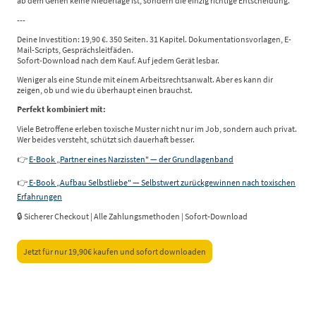
ab dem Gehen keine Niederlage ist, sondern die einzig richtige Entscheidung.
---
Deine Investition: 19,90 €. 350 Seiten. 31 Kapitel. Dokumentationsvorlagen, E-
Mail-Scripts, Gesprächsleitfäden.
Sofort-Download nach dem Kauf. Auf jedem Gerät lesbar.
Weniger als eine Stunde mit einem Arbeitsrechtsanwalt. Aber es kann dir
zeigen, ob und wie du überhaupt einen brauchst.
Perfekt kombiniert mit:
Viele Betroffene erleben toxische Muster nicht nur im Job, sondern auch privat.
Wer beides versteht, schützt sich dauerhaft besser.
👉
E-Book „Partner eines Narzissten" — der Grundlagenband
👉
E-Book „Aufbau Selbstliebe" — Selbstwert zurückgewinnen nach toxischen
Erfahrungen
🔒 Sicherer Checkout | Alle Zahlungsmethoden | Sofort-Download
Jetzt für nur 19,90€ kaufen und sofort downloaden