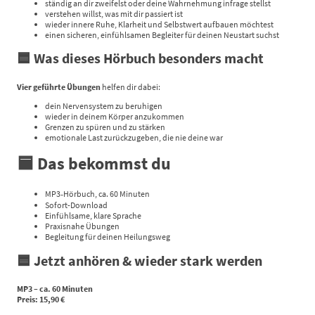
ständig an dir zweifelst oder deine Wahrnehmung infrage stellst
verstehen willst, was mit dir passiert ist
wieder innere Ruhe, Klarheit und Selbstwert aufbauen möchtest
einen sicheren, einfühlsamen Begleiter für deinen Neustart suchst
🟦 Was dieses Hörbuch besonders macht
Vier geführte Übungen
helfen dir dabei:
dein Nervensystem zu beruhigen
wieder in deinem Körper anzukommen
Grenzen zu spüren und zu stärken
emotionale Last zurückzugeben, die nie deine war
🟦 Das bekommst du
MP3‑Hörbuch, ca. 60 Minuten
Sofort-Download
Einfühlsame, klare Sprache
Praxisnahe Übungen
Begleitung für deinen Heilungsweg
🟦 Jetzt anhören & wieder stark werden
MP3 – ca. 60 Minuten
Preis: 15,90 €