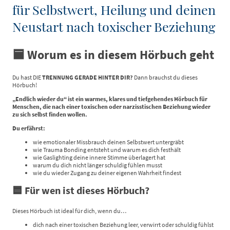
für Selbstwert, Heilung und deinen
Neustart nach toxischer Beziehung
🟦 Worum es in diesem Hörbuch geht
Du hast DIE
TRENNUNG GERADE HINTER DIR?
Dann brauchst du dieses
Hörbuch!
„Endlich wieder du“ ist ein warmes, klares und tiefgehendes Hörbuch für
Menschen, die nach einer toxischen oder narzisstischen Beziehung wieder
zu sich selbst finden wollen.
Du erfährst:
wie emotionaler Missbrauch deinen Selbstwert untergräbt
wie Trauma Bonding entsteht und warum es dich festhält
wie Gaslighting deine innere Stimme überlagert hat
warum du dich nicht länger schuldig fühlen musst
wie du wieder Zugang zu deiner eigenen Wahrheit findest
🟦 Für wen ist dieses Hörbuch?
Dieses Hörbuch ist ideal für dich, wenn du…
dich nach einer toxischen Beziehung leer, verwirrt oder schuldig fühlst